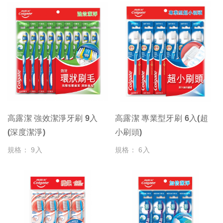
高露潔 強效潔淨牙刷 9入
高露潔 專業型牙刷 6入(超
(深度潔淨)
小刷頭)
規格： 9入
規格： 6入