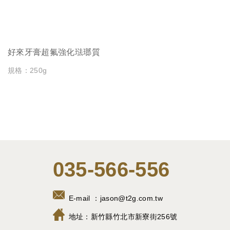
好來牙膏超氟強化琺瑯質
規格：250g
035-566-556
E-mail ：
jason@t2g.com.tw
地址：
新竹縣竹北市新寮街256號