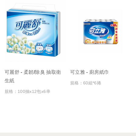
可麗舒 - 柔韌/除臭 抽取衛
可立雅 - 廚房紙巾
生紙
規格：60組*6捲
規格：100抽x12包x6串