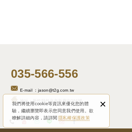
035-566-556
E-mail ：
jason@t2g.com.tw
×
地址：
新竹縣竹北市新寮街256號
我們將使用cookie等資訊來優化您的體
驗，繼續瀏覽即表示您同意我們使用。欲
瞭解詳細內容，請詳閱
隱私權保護政策