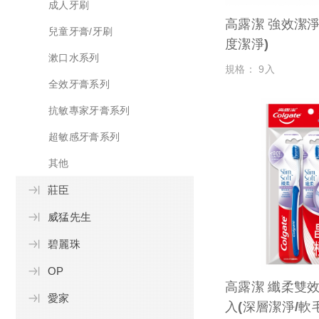
成人牙刷
高露潔 強效潔淨
兒童牙膏/牙刷
度潔淨)
漱口水系列
規格： 9入
全效牙膏系列
抗敏專家牙膏系列
超敏感牙膏系列
其他
莊臣
威猛先生
碧麗珠
OP
高露潔 纖柔雙效
愛家
入(深層潔淨/軟