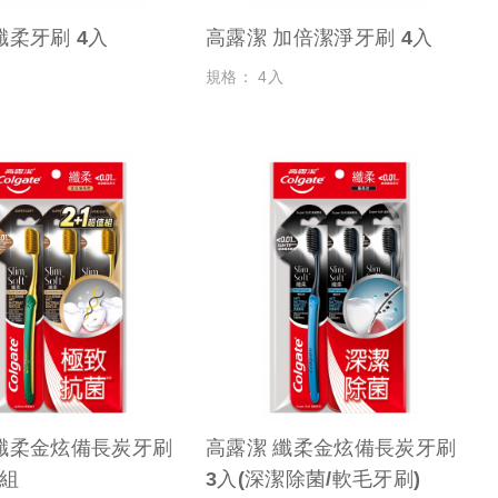
纖柔牙刷 4入
高露潔 加倍潔淨牙刷 4入
入
規格： 4入
纖柔金炫備長炭牙刷
高露潔 纖柔金炫備長炭牙刷
值組
3入(深潔除菌/軟毛牙刷)