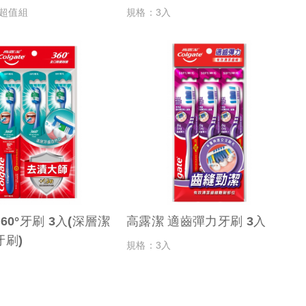
1超值組
規格：3入
60°牙刷 3入(深層潔
高露潔 適齒彈力牙刷 3入
牙刷)
規格：3入