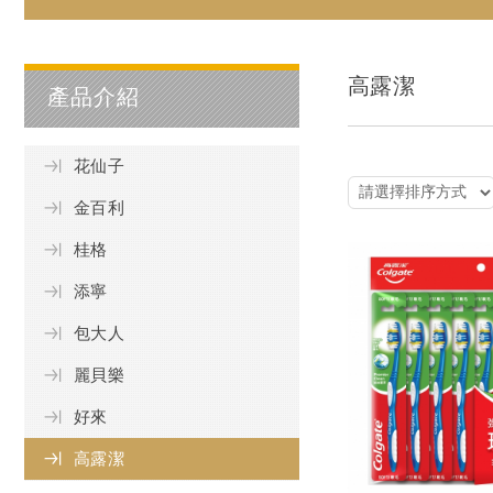
高露潔
產品介紹
花仙子
金百利
桂格
添寧
包大人
麗貝樂
好來
高露潔