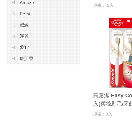
Amaze
規格： 3入
Persil
威滅
淨麗
夢17
康那香
高露潔 Easy C
入(柔絲刷毛/牙
規格：3入