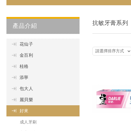
抗敏牙膏系列
產品介紹
花仙子
金百利
桂格
添寧
包大人
麗貝樂
好來
成人牙刷