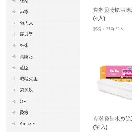
桂格
克潮靈櫥櫃用除
添寧
(4入)
包大人
規格：210g*4入
麗貝樂
好來
高露潔
莊臣
威猛先生
碧麗珠
OP
愛家
克潮靈集水袋除濕盒 
Amaze
(單入)