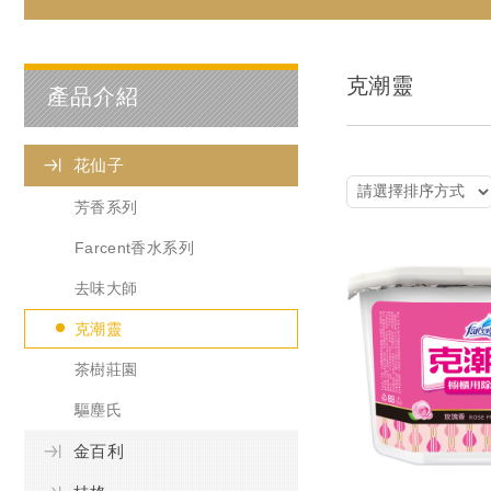
克潮靈
產品介紹
花仙子
芳香系列
Farcent香水系列
去味大師
克潮靈
茶樹莊園
驅塵氏
金百利