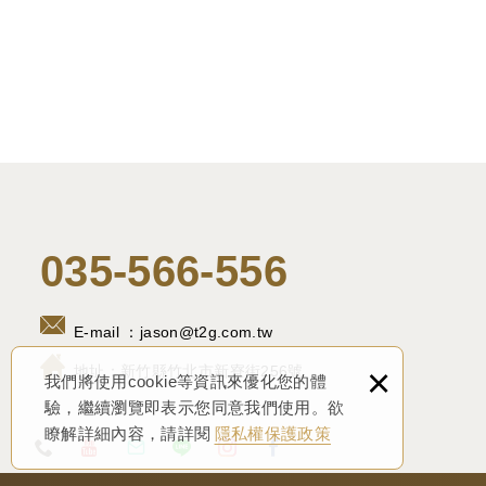
035-566-556
E-mail ：
jason@t2g.com.tw
×
地址：
新竹縣竹北市新寮街256號
我們將使用cookie等資訊來優化您的體
驗，繼續瀏覽即表示您同意我們使用。欲
瞭解詳細內容，請詳閱
隱私權保護政策