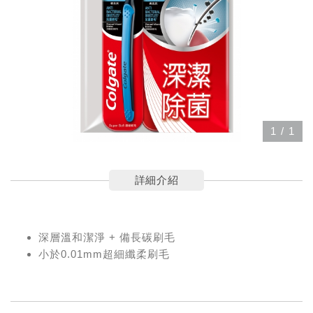
1
/
1
詳細介紹
深層溫和潔淨 + 備長碳刷毛
小於0.01mm超細纖柔刷毛