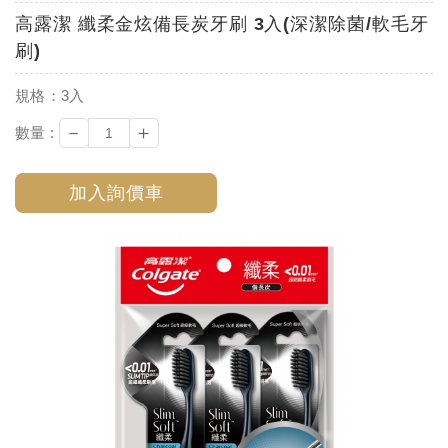
高露潔 纖柔金炫備長炭牙刷 3入(深潔除菌/軟毛牙
刷)
規格：3入
－
＋
數量 :
加入詢價車