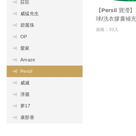
莊臣
【Persil 寶
威猛先生
球/洗衣膠囊補充
碧麗珠
洗淨
規格：33入
OP
愛家
Amaze
Persil
威滅
淨麗
夢17
康那香