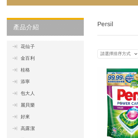
Persil
產品介紹
花仙子
金百利
桂格
添寧
包大人
麗貝樂
好來
高露潔