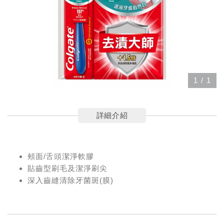
1
/
1
詳細介紹
頰面/舌頭潔淨軟膠
貼齒型刷毛及潔淨刷尖
深入齒縫清除牙菌斑(膜)