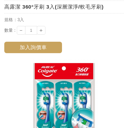
高露潔 360°牙刷 3入(深層潔淨/軟毛牙刷)
規格：3入
－
＋
數量 :
加入詢價車