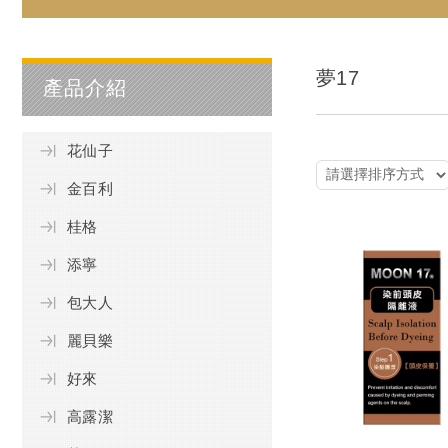
夢17
產品介紹
花仙子
金百利
桂格
添寧
包大人
麗貝樂
好來
高露潔