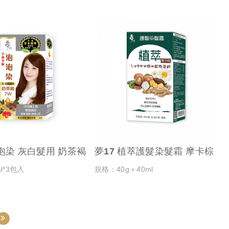
泡泡染 灰白髮用 奶茶褐
夢17 植萃護髮染髮霜 摩卡棕
l*3包入
規格：40g＋40ml