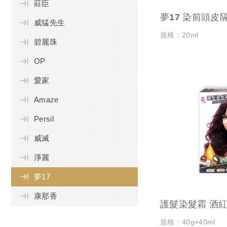
莊臣
夢17 染前頭皮
威猛先生
規格：20ml
碧麗珠
OP
愛家
Amaze
Persil
威滅
淨麗
夢17
康那香
護髮染髮霜 酒
規格：40g+40ml