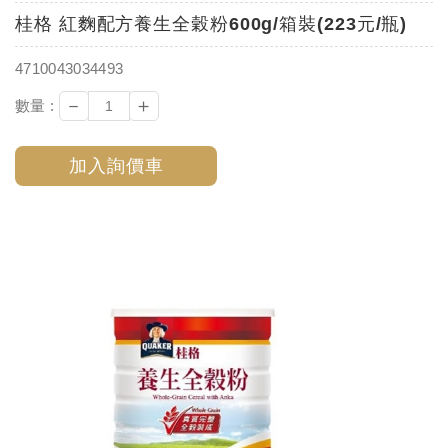
桂格 紅麴配方養生全穀粉600g/箱裝(223元/瓶)
4710043034493
－
＋
數量 :
加入詢價車