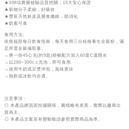
★398項農藥檢驗品質把關，15大安心保證
★穀物分子柔細，好吸收
★豐富天然麸皮及膳食纖維，助消化
★奶素可食
食用方法:
依衛福部每日飲食指南，每天食用三分桂格養生全穀粉，滿
足所需全穀攝取量。
→將一份45公克(約9匙)順暢配方加入60度C溫開水
→以280~300c.c充泡，即可食用
→使用牛奶或豆漿沖泡，風味更佳
→熱飲或冰飲均合適。
注意事項：
◎ 本產品網頁因拍攝關係，圖檔略有差異，實際以廠商出
貨為主。
◎ 本產品文案若有變動敬請參照實際商品為準。