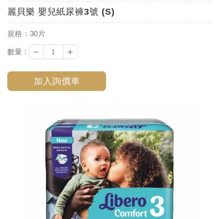
麗貝樂 嬰兒紙尿褲3號 (S)
規格：30片
－
＋
數量 :
加入詢價車