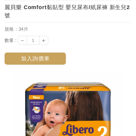
麗貝樂 Comfort黏貼型 嬰兒尿布/紙尿褲 新生兒2
號
規格：34片
－
＋
數量 :
加入詢價車